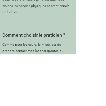
ciblons les besoins physiques et émotionnels
de l'élève.
Comment choisir le praticien ?
Comme pour les cours, le mieux est de
prendre contact avec les thérapeutes qui
proposent les soins qui te parlent le plus.
Chacun d'eux t'expliquera en quoi consiste
leur soin et quels en seront les bénéfices pour
toi.
Comment réserver un cours et/ou
un soin ?